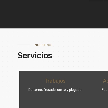
NUESTROS
Servicios
Acumuladores ACS
plegado
Fabricación en acero inoxidable
De s
os
nitróg
de d