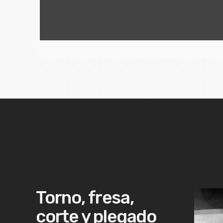
de pr
Torno, fresa,
corte y plegado