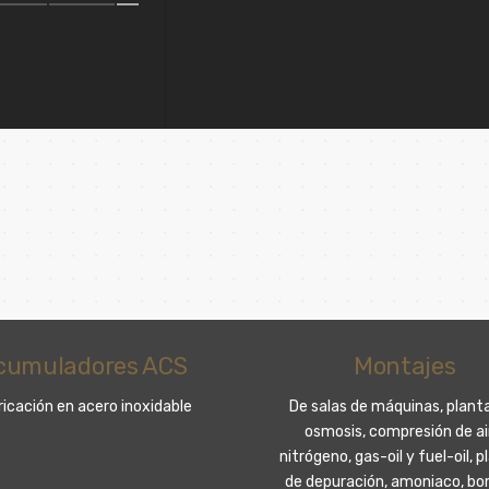
Montajes
Soldaduras
alas de máquinas, plantas de
En acero inoxidable, acero
mosis, compresión de aire,
carbono, aluminio, rutilo, bá
eno, gas-oil y fuel-oil, plantas
latón, cobre…
epuración, amoniaco, bombas